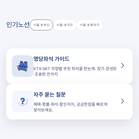
인기노선
서울
부산
서울
대전
서울
동대구
명당좌석 가이드
KTX·SRT 차량별 추천 좌석을 한눈에. 창가·콘센트
·조용한 칸까지
자주 묻는 질문
예매·환불·좌석·할인까지, 궁금한점을 빠르게
찾아보세요.