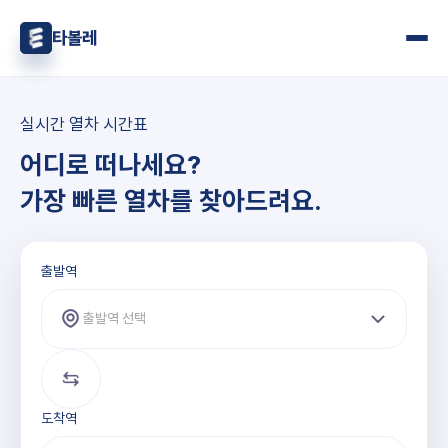
타볼레
실시간 열차 시간표
어디로 떠나세요?
가장 빠른 열차를 찾아드려요.
출발역과 도착역 선택
출발역
출발역 선택
도착역