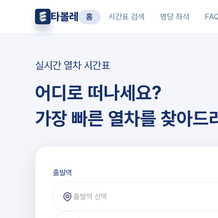
타볼레
홈
시간표 검색
명당 좌석
FA
실시간 열차 시간표
어디로 떠나세요?
가장 빠른 열차를 찾아드
출발역과 도착역 선택
출발역
출발역 선택