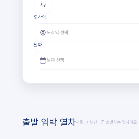
도착역
도착역 선택
날짜
출발 임박 열차
서울 → 부산
· 곧 출발하는 열차예요