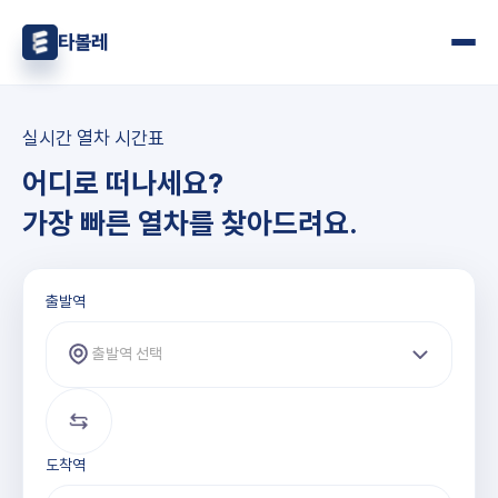
타볼레
실시간 열차 시간표
어디로 떠나세요?
가장 빠른 열차를 찾아드려요.
출발역과 도착역 선택
출발역
출발역 선택
도착역