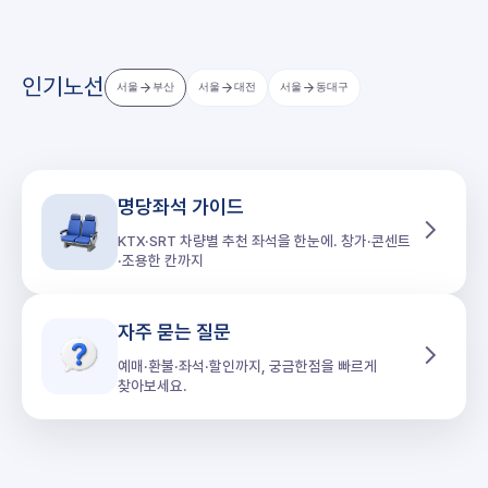
인기노선
서울
부산
서울
대전
서울
동대구
명당좌석 가이드
KTX·SRT 차량별 추천 좌석을 한눈에. 창가·콘센트
·조용한 칸까지
자주 묻는 질문
예매·환불·좌석·할인까지, 궁금한점을 빠르게
찾아보세요.