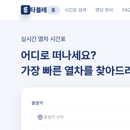
타볼레
홈
시간표 검색
명당 좌석
FA
실시간 열차 시간표
어디로 떠나세요?
가장 빠른 열차를 찾아드
출발역과 도착역 선택
출발역
출발역 선택