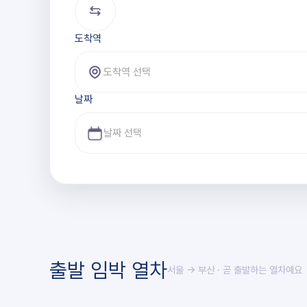
도착역
도착역 선택
날짜
출발 임박 열차
서울 → 부산
· 곧 출발하는 열차예요