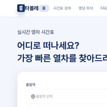
타볼레
홈
시간표 검색
명당 좌석
FA
실시간 열차 시간표
어디로 떠나세요?
가장 빠른 열차를 찾아드
출발역과 도착역 선택
출발역
출발역 선택