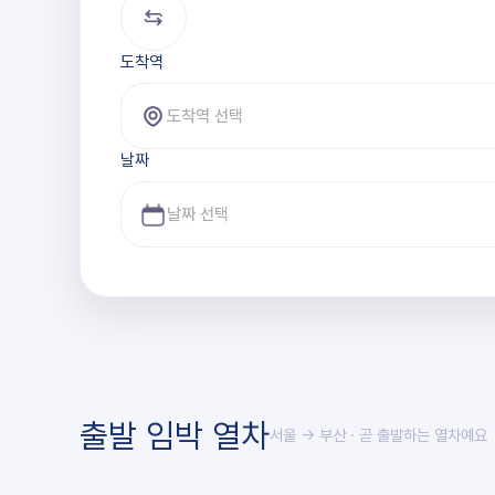
도착역
도착역 선택
날짜
출발 임박 열차
서울 → 부산
· 곧 출발하는 열차예요