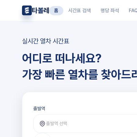
타볼레
홈
시간표 검색
명당 좌석
FA
실시간 열차 시간표
어디로 떠나세요?
가장 빠른 열차를 찾아드
출발역과 도착역 선택
출발역
출발역 선택