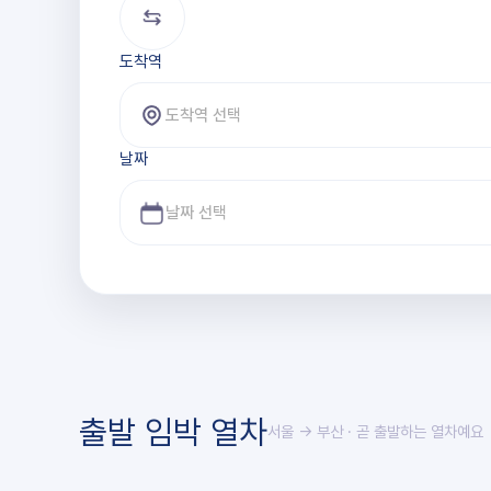
도착역
도착역 선택
날짜
출발 임박 열차
서울 → 부산
· 곧 출발하는 열차예요