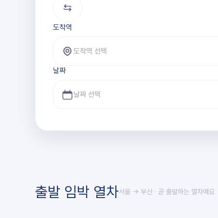
도착역
도착역 선택
날짜
출발 임박 열차
서울 → 부산
· 곧 출발하는 열차예요