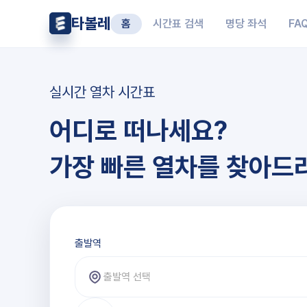
타볼레
홈
시간표 검색
명당 좌석
FA
실시간 열차 시간표
어디로 떠나세요?
가장 빠른 열차를 찾아드
출발역과 도착역 선택
출발역
출발역 선택