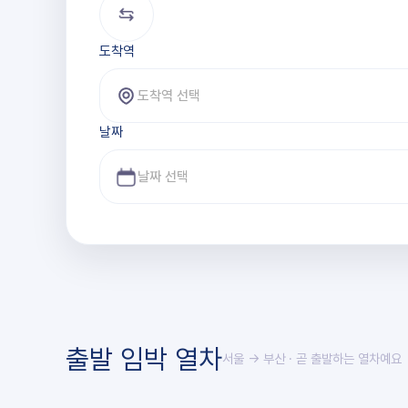
도착역
도착역 선택
날짜
출발 임박 열차
서울 → 부산
· 곧 출발하는 열차예요