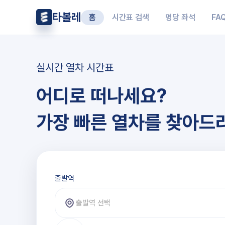
타볼레
홈
시간표 검색
명당 좌석
FA
실시간 열차 시간표
어디로 떠나세요?
가장 빠른 열차를 찾아드
출발역과 도착역 선택
출발역
출발역 선택