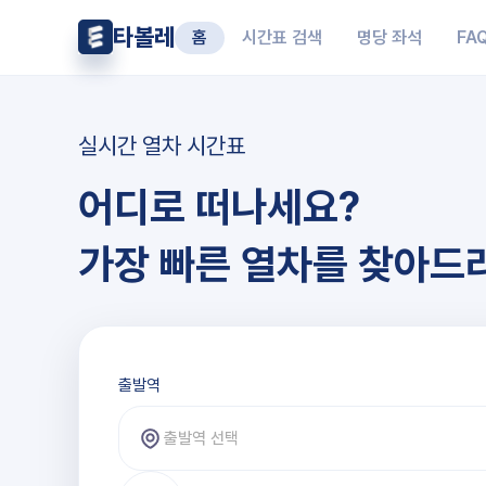
타볼레
홈
시간표 검색
명당 좌석
FA
실시간 열차 시간표
어디로 떠나세요?
가장 빠른 열차를 찾아드
출발역과 도착역 선택
출발역
출발역 선택