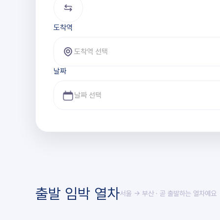
도착역
도착역 선택
날짜
출발 임박 열차
서울 → 부산
· 곧 출발하는 열차예요