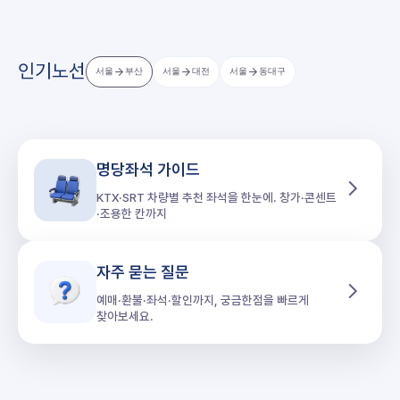
인기노선
서울
부산
서울
대전
서울
동대구
명당좌석 가이드
KTX·SRT 차량별 추천 좌석을 한눈에. 창가·콘센트
·조용한 칸까지
자주 묻는 질문
예매·환불·좌석·할인까지, 궁금한점을 빠르게
찾아보세요.