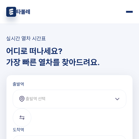
타볼레
실시간 열차 시간표
어디로 떠나세요?
가장 빠른 열차를 찾아드려요.
출발역과 도착역 선택
출발역
출발역 선택
도착역