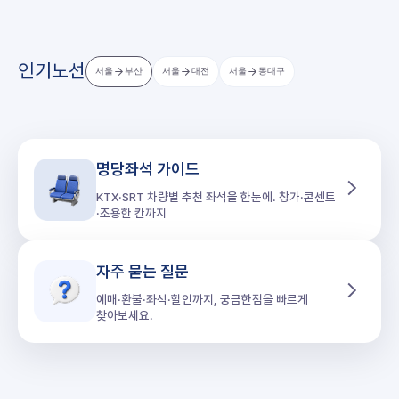
인기노선
서울
부산
서울
대전
서울
동대구
명당좌석 가이드
KTX·SRT 차량별 추천 좌석을 한눈에. 창가·콘센트
·조용한 칸까지
자주 묻는 질문
예매·환불·좌석·할인까지, 궁금한점을 빠르게
찾아보세요.