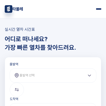
타볼레
실시간 열차 시간표
어디로 떠나세요?
가장 빠른 열차를 찾아드려요.
출발역과 도착역 선택
출발역
출발역 선택
도착역