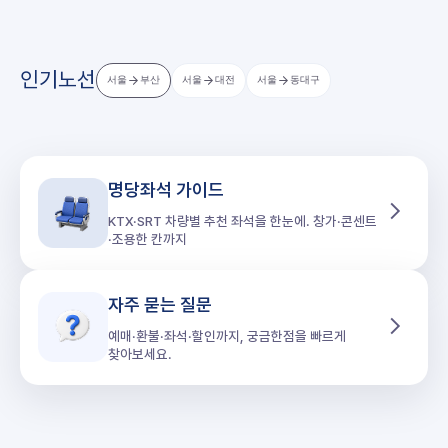
인기노선
서울
부산
서울
대전
서울
동대구
명당좌석 가이드
KTX·SRT 차량별 추천 좌석을 한눈에. 창가·콘센트
·조용한 칸까지
자주 묻는 질문
예매·환불·좌석·할인까지, 궁금한점을 빠르게
찾아보세요.