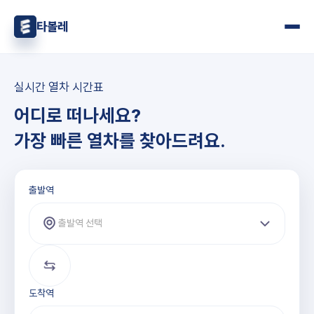
타볼레
실시간 열차 시간표
어디로 떠나세요?
가장 빠른 열차를 찾아드려요.
출발역과 도착역 선택
출발역
출발역 선택
도착역