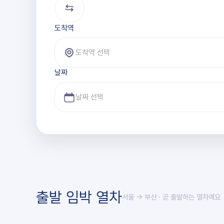
도착역
도착역 선택
날짜
출발 임박 열차
서울 → 부산
· 곧 출발하는 열차예요