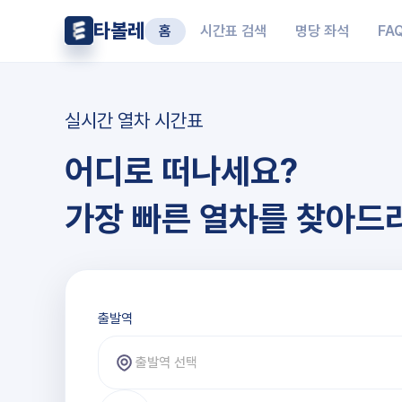
타볼레
홈
시간표 검색
명당 좌석
FA
실시간 열차 시간표
어디로 떠나세요?
가장 빠른 열차를 찾아드
출발역과 도착역 선택
출발역
출발역 선택