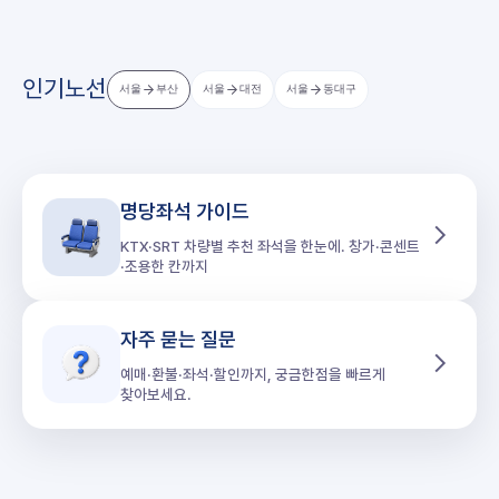
인기노선
서울
부산
서울
대전
서울
동대구
명당좌석 가이드
KTX·SRT 차량별 추천 좌석을 한눈에. 창가·콘센트
·조용한 칸까지
자주 묻는 질문
예매·환불·좌석·할인까지, 궁금한점을 빠르게
찾아보세요.