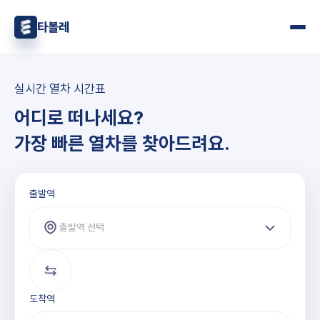
타볼레
실시간 열차 시간표
어디로 떠나세요?
가장 빠른 열차를 찾아드려요.
출발역과 도착역 선택
출발역
출발역 선택
도착역