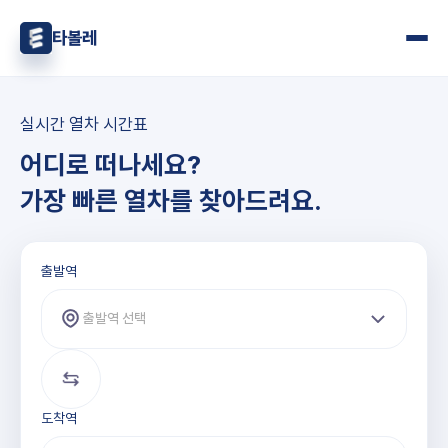
타볼레
실시간 열차 시간표
어디로 떠나세요?
가장 빠른 열차를 찾아드려요.
출발역과 도착역 선택
출발역
출발역 선택
도착역