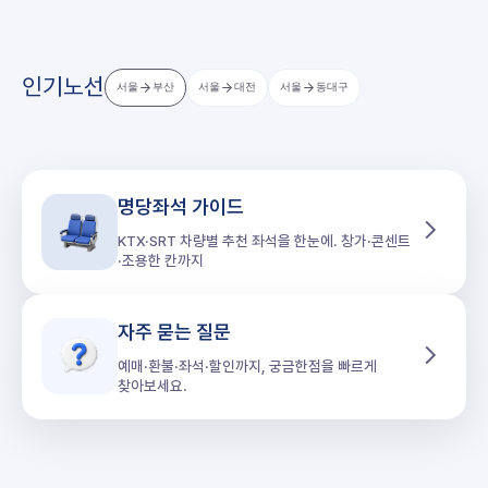
인기노선
서울
부산
서울
대전
서울
동대구
명당좌석 가이드
KTX·SRT 차량별 추천 좌석을 한눈에. 창가·콘센트
·조용한 칸까지
자주 묻는 질문
예매·환불·좌석·할인까지, 궁금한점을 빠르게
찾아보세요.