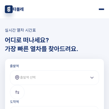
타볼레
실시간 열차 시간표
어디로 떠나세요?
가장 빠른 열차를 찾아드려요.
출발역과 도착역 선택
출발역
출발역 선택
도착역