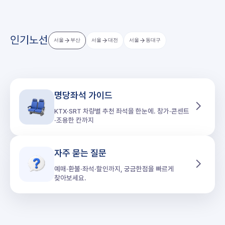
인기노선
서울
부산
서울
대전
서울
동대구
명당좌석 가이드
KTX·SRT 차량별 추천 좌석을 한눈에. 창가·콘센트
·조용한 칸까지
자주 묻는 질문
예매·환불·좌석·할인까지, 궁금한점을 빠르게
찾아보세요.