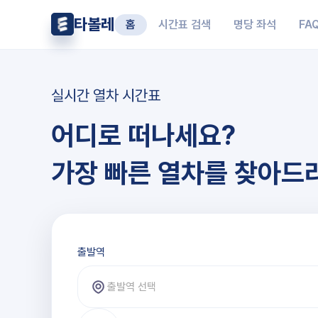
타볼레
홈
시간표 검색
명당 좌석
FA
실시간 열차 시간표
어디로 떠나세요?
가장 빠른 열차를 찾아드
출발역과 도착역 선택
출발역
출발역 선택