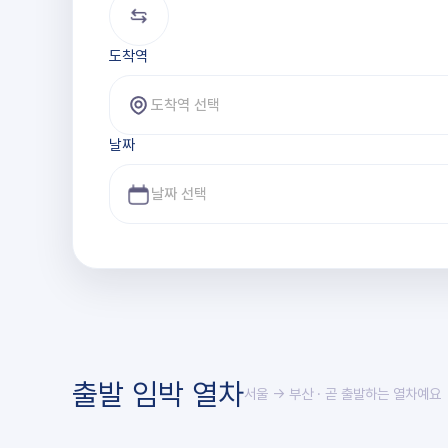
도착역
도착역 선택
날짜
출발 임박 열차
서울 → 부산
· 곧 출발하는 열차예요