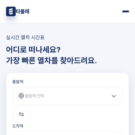
타볼레
실시간 열차 시간표
어디로 떠나세요?
가장 빠른 열차를 찾아드려요.
출발역과 도착역 선택
출발역
출발역 선택
도착역