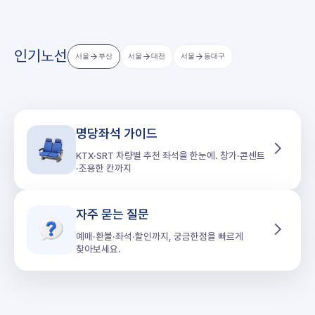
인기노선
서울
부산
서울
대전
서울
동대구
명당좌석 가이드
KTX·SRT 차량별 추천 좌석을 한눈에. 창가·콘센트
·조용한 칸까지
자주 묻는 질문
예매·환불·좌석·할인까지, 궁금한점을 빠르게
찾아보세요.